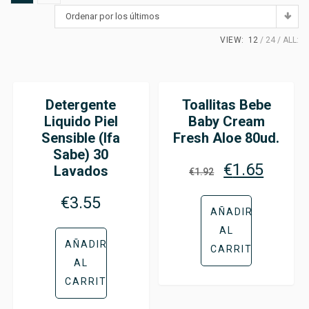
Ordenar por los últimos
VIEW:
12
24
ALL:
Detergente
Toallitas Bebe
¡OFERTA!
Liquido Piel
Baby Cream
Sensible (Ifa
Fresh Aloe 80ud.
Sabe) 30
€
1.65
Lavados
€
1.92
€
3.55
AÑADIR
AL
AÑADIR
CARRITO
AL
CARRITO