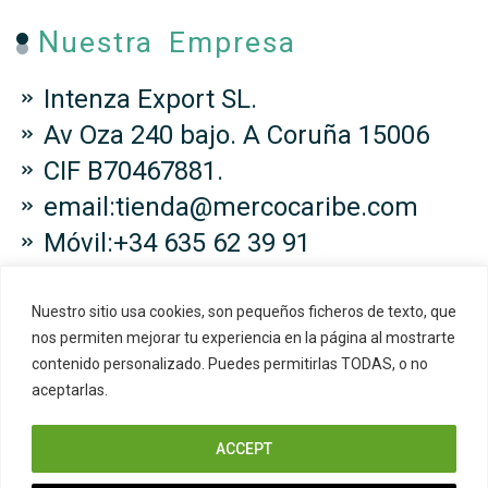
Nuestra Empresa
Intenza Export SL.
Av Oza 240 bajo. A Coruña 15006
CIF B70467881.
email:tienda@mercocaribe.com
Móvil:+34 635 62 39 91
Nuestro sitio usa cookies, son pequeños ficheros de texto, que
nos permiten mejorar tu experiencia en la página al mostrarte
contenido personalizado. Puedes permitirlas TODAS, o no
Copyright © 2024 Mercocaribe. All
aceptarlas.
Right Reserved.
ACCEPT