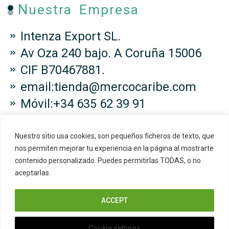
Nuestra Empresa
Intenza Export SL.
Av Oza 240 bajo. A Coruña 15006
CIF B70467881.
email:tienda@mercocaribe.com
Móvil:+34 635 62 39 91
Nuestro sitio usa cookies, son pequeños ficheros de texto, que
nos permiten mejorar tu experiencia en la página al mostrarte
contenido personalizado. Puedes permitirlas TODAS, o no
Copyright © 2024 Mercocaribe. All
aceptarlas.
Right Reserved.
ACCEPT
Cookie settings