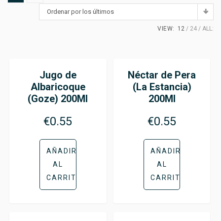
Ordenar por los últimos
VIEW:
12
24
ALL:
Jugo de
Néctar de Pera
Albaricoque
(La Estancia)
(Goze) 200Ml
200Ml
€
0.55
€
0.55
AÑADIR
AÑADIR
AL
AL
CARRITO
CARRITO