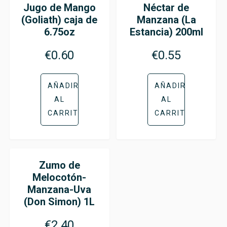
Jugo de Mango
Néctar de
(Goliath) caja de
Manzana (La
6.75oz
Estancia) 200ml
€
0.60
€
0.55
AÑADIR
AÑADIR
AL
AL
CARRITO
CARRITO
Zumo de
Melocotón-
Manzana-Uva
(Don Simon) 1L
€
2.40