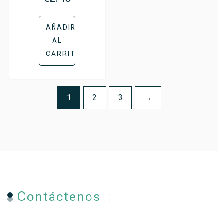
AÑADIR
AL
CARRITO
1
2
3
→
Contáctenos :