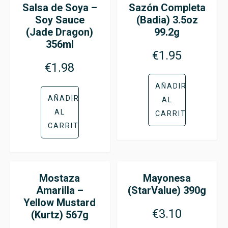
Salsa de Soya –
Sazón Completa
Soy Sauce
(Badia) 3.5oz
(Jade Dragon)
99.2g
356ml
€
1.95
€
1.98
AÑADIR
AÑADIR
AL
AL
CARRITO
CARRITO
Mostaza
Mayonesa
Amarilla –
(StarValue) 390g
Yellow Mustard
€
3.10
(Kurtz) 567g