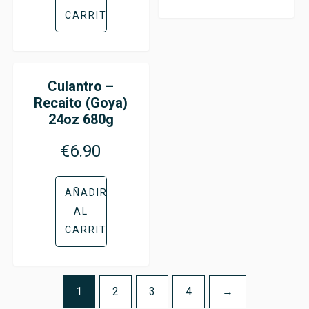
CARRITO
Culantro –
Recaito (Goya)
24oz 680g
€
6.90
AÑADIR
AL
CARRITO
1
2
3
4
→