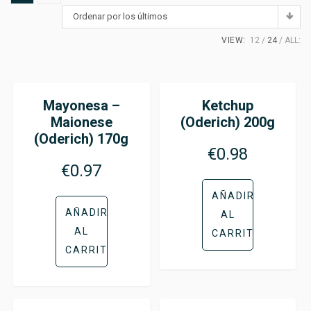
Ordenar por los últimos
VIEW:
12
24
ALL:
Mayonesa –
Ketchup
Maionese
(Oderich) 200g
(Oderich) 170g
€
0.98
€
0.97
AÑADIR
AÑADIR
AL
AL
CARRITO
CARRITO