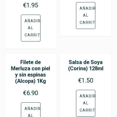
€
1.95
AÑADIR
AL
AÑADIR
CARRITO
AL
CARRITO
Filete de
Salsa de Soya
Merluza con piel
(Corina) 128ml
y sin espinas
€
1.50
(Alcopa) 1Kg
€
6.90
AÑADIR
AL
AÑADIR
CARRITO
AL