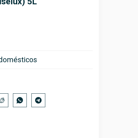
uselux) 5L
odomésticos
)