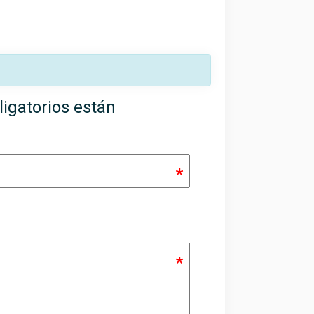
igatorios están
*
*