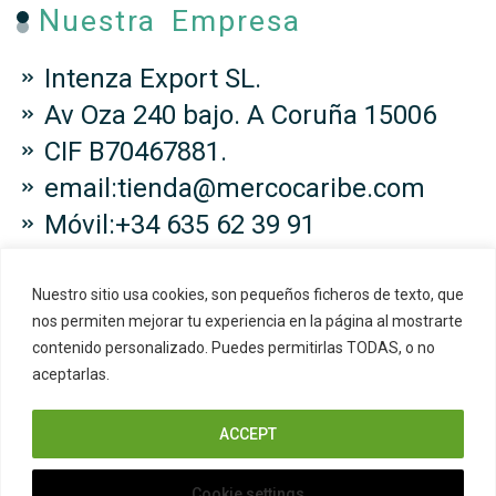
Nuestra Empresa
Intenza Export SL.
Av Oza 240 bajo. A Coruña 15006
CIF B70467881.
email:tienda@mercocaribe.com
Móvil:+34 635 62 39 91
Nuestro sitio usa cookies, son pequeños ficheros de texto, que
nos permiten mejorar tu experiencia en la página al mostrarte
contenido personalizado. Puedes permitirlas TODAS, o no
Copyright © 2024 Mercocaribe. All
aceptarlas.
Right Reserved.
ACCEPT
Cookie settings